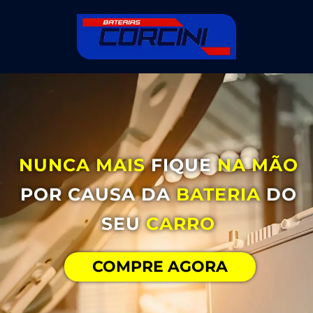
NUNCA MAIS
FIQUE
NA MÃO
POR CAUSA DA
BATERIA
DO
SEU
CARRO
COMPRE AGORA